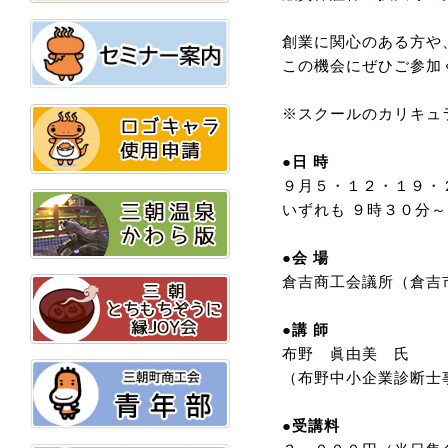
創業に関心のある方や
この機会にぜひご参加
※スクールのカリキュ
●日 時
９月５・１２・１９・
いずれも ９時３０分
●会 場
倉吉商工会議所（倉吉市明
●講 師
布野 眞由美 氏
（布野中小企業診断士
●受講料