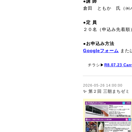
●講 師
倉田 ともか 氏（㈱
●定 員
２０名（申込み先着順
●お申込み方法
Googleフォーム
また
チラシ▶
R8.07.23 C
2026-05-26 14:00:00
✨ 第２回 三朝まちゼミ