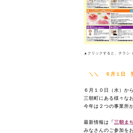
▲クリックすると、チラシ（
＼＼ ６月１日 
６月１０日（水）から
三朝町にある様々な
今年は２つの事業所が
最新情報は
「
三朝まち
みなさんのご参加を