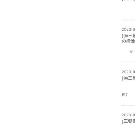
【
2023
-
[㈲三
の掃
が
2023
-
[㈲三
後】
2023
-
[三朝