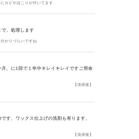
ほこりが付いてます
まで、処理します
りづらいですね
か月、に1回で１年中キレイキレイですご用命
【清掃後】
掃除です、ワックス仕上げの洗剤も有ります、
【清掃後】