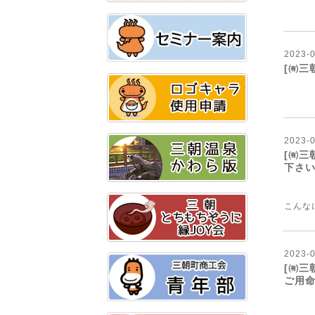
【
2023
-
[㈲三
【
2023
-
[㈲三
下さ
こん
2023
-
[㈲三
ご用