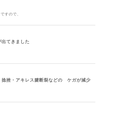
すので、
が出てきました
で 捻挫・アキレス腱断裂などの ケガが減少