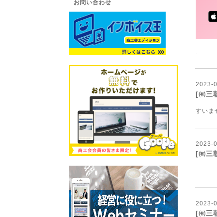
お問い合わせ
.
2023
-
[㈲三
すいま
2023
-
[㈲三
【
2023
-
[㈲三