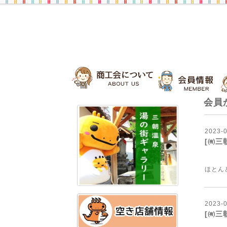
会員
2023
-
[㈲三
ほと
2023
-
[㈲三