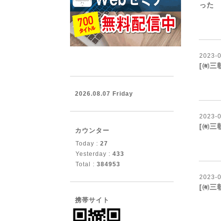
った
【
2023
-
[㈲三
【
2026.08.07 Friday
2023
-
[㈲三
カウンター
Today :
27
【
Yesterday :
433
Total :
384953
2023
-
[㈲三
携帯サイト
【